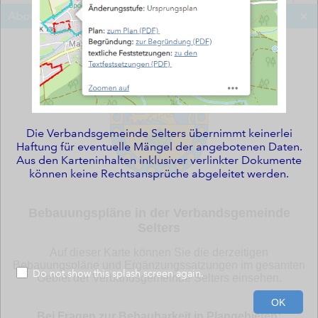
About
Die Verbandsgemeinde Selters übernimmt keinerlei
Haftung für eventuelle Mängel der angebotenen Daten.
Aus den Karteninhalten inklusiver verlinkter Dokumente
können keine Rechtsansprüche abgeleitet werden.
Bebauungspläne in der Verbandsgemeinde
Selters
Auf dieser Karte können Sie die derzeitigen
Bebauungspläne und Ergänzungssatzungen im gesamten
Do not show this splash screen again.
Gebiet der Verbandsgemeinde Selters einsehen.
4km
OK
7.752 50.554 Degrees
Map data © OpenStreetMap contributors, Microsoft, Facebook, Inc. and its affiliates, Esri Community Maps contributors, Map layer by Esri
Bei Fragen zur Bebaubarkeit in Plangebieten: